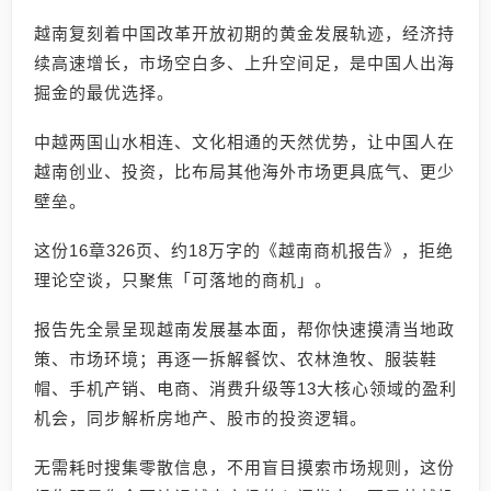
越南复刻着中国改革开放初期的黄金发展轨迹，经济持
续高速增长，市场空白多、上升空间足，是中国人出海
掘金的最优选择。
中越两国山水相连、文化相通的天然优势，让中国人在
越南创业、投资，比布局其他海外市场更具底气、更少
壁垒。
这份16章326页、约18万字的《越南商机报告》，拒绝
理论空谈，只聚焦「可落地的商机」。
报告先全景呈现越南发展基本面，帮你快速摸清当地政
策、市场环境；再逐一拆解餐饮、农林渔牧、服装鞋
帽、手机产销、电商、消费升级等13大核心领域的盈利
机会，同步解析房地产、股市的投资逻辑。
无需耗时搜集零散信息，不用盲目摸索市场规则，这份