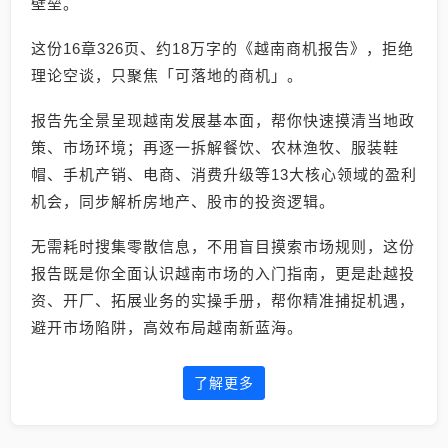
壁垒。
这份16章326页、约18万字的《越南商机报告》，拒绝
理论空谈，只聚焦「可落地的商机」。
报告先全景呈现越南发展基本面，帮你快速摸清当地政
策、市场环境；再逐一拆解餐饮、农林渔牧、服装鞋
帽、手机产销、电商、消费升级等13大核心领域的盈利
机会，同步解析房地产、股市的投资逻辑。
无需耗时搜集零散信息，不用盲目摸索市场规则，这份
报告既是你全面认识越南市场的入门指南，更是赴越投
资、开厂、拓展业务的实操手册，帮你精准捕捉机遇，
避开市场陷阱，高效布局越南新蓝海。
了解更多