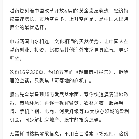
越南复刻着中国改革开放初期的黄金发展轨迹，经济持
续高速增长，市场空白多、上升空间足，是中国人出海
掘金的最优选择。
中越两国山水相连、文化相通的天然优势，让中国人在
越南创业、投资，比布局其他海外市场更具底气、更少
壁垒。
这份16章326页、约18万字的《越南商机报告》，拒绝
理论空谈，只聚焦「可落地的商机」。
报告先全景呈现越南发展基本面，帮你快速摸清当地政
策、市场环境；再逐一拆解餐饮、农林渔牧、服装鞋
帽、手机产销、电商、消费升级等13大核心领域的盈利
机会，同步解析房地产、股市的投资逻辑。
无需耗时搜集零散信息，不用盲目摸索市场规则，这份