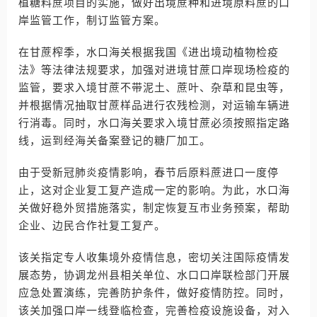
植糖料蔗项目的实施，做好出境蔗种和进境原料蔗的口
岸监管工作，制订监管方案。
在甘蔗榨季，水口海关根据我国《进出境动植物检疫
法》等法律法规要求，加强对进境甘蔗口岸现场检疫的
监管，要求入境甘蔗不带泥土、蔗叶、杂草和昆虫等，
并根据情况抽取甘蔗样品进行农残检测，对运输车辆进
行消毒。同时，水口海关要求入境甘蔗必须按照指定路
线，运到经海关备案登记的糖厂加工。
由于受新冠肺炎疫情影响，春节后原料蔗进口一度停
止，这对企业复工复产造成一定的影响。为此，水口海
关做好稳外贸措施落实，制定恢复互市业务预案，帮助
企业、边民合作社复工复产。
该关指定专人收集境外疫情信息，密切关注国际疫情发
展态势，协调龙州县相关单位、水口口岸联检部门开展
应急处置演练，完善防护条件，做好疫情防控。同时，
该关加强口岸一线登临检查，完善检疫设施设备，对入