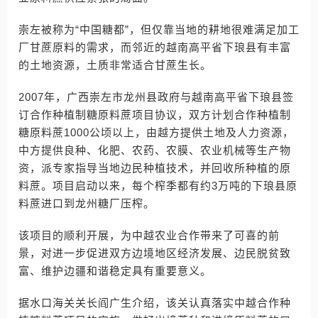
崇左被称为“中国糖都”，但仅靠当地的耕地很难满足加工
厂甘蔗原料的需求，而邻近的越南高平省下琅县有丰富
的土地资源，土质非常适合甘蔗生长。
2007年，广西崇左市龙州县政府与越南高平省下琅县签
订合作种植制糖原料蔗项目协议，双方计划合作种植制
糖原料蔗1000公顷以上，由越方提供土地及人力资源，
中方提供良种、化肥、农药、农膜、农业机械等生产物
资，派专家指导当地边民种植技术，并回收所种植的原
料蔗。项目启动以来，每个榨季都有约3万吨的下琅县原
料蔗进口到龙州糖厂压榨。
该项目的顺利开展，为中越农业合作带来了可喜的前
景，对进一步促进双方边境地区经济发展、边民脱贫致
富、维护边疆和谐稳定具有重要意义。
据水口海关关长阎广生介绍，该关认真落实中越合作种