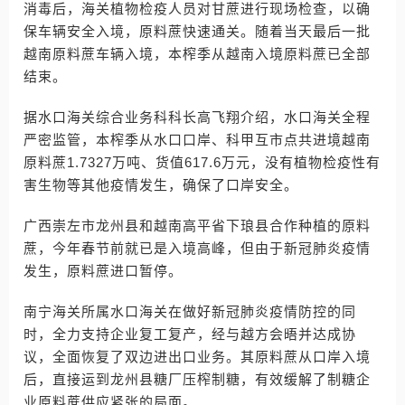
消毒后，海关植物检疫人员对甘蔗进行现场检查，以确
保车辆安全入境，原料蔗快速通关。随着当天最后一批
越南原料蔗车辆入境，本榨季从越南入境原料蔗已全部
结束。
据水口海关综合业务科科长高飞翔介绍，水口海关全程
严密监管，本榨季从水口口岸、科甲互市点共进境越南
原料蔗1.7327万吨、货值617.6万元，没有植物检疫性有
害生物等其他疫情发生，确保了口岸安全。
广西崇左市龙州县和越南高平省下琅县合作种植的原料
蔗，今年春节前就已是入境高峰，但由于新冠肺炎疫情
发生，原料蔗进口暂停。
南宁海关所属水口海关在做好新冠肺炎疫情防控的同
时，全力支持企业复工复产，经与越方会晤并达成协
议，全面恢复了双边进出口业务。其原料蔗从口岸入境
后，直接运到龙州县糖厂压榨制糖，有效缓解了制糖企
业原料蔗供应紧张的局面。