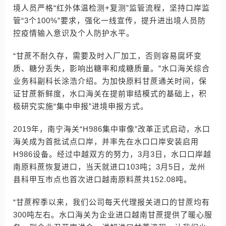
境人员严格“红外体温检测+复测”监管流程，坚持口岸监
管“3个100%”要求，强化一线宣传，提升进出境人员防
控疫情输入意识及个人防护水平。
“甘蔗不耐久存，需要及时入厂加工，否则容易腐坏变
质、糖分丢失，影响出糖率和成糖质量。”水口海关综合
业务科副科长涂浩介绍。为加快原料甘蔗通关时间，保
证甘蔗新鲜度，水口海关在提前审结模式的基础上，积
极研究实施“集中申报”进境申报方式。
2019年，南宁海关“H986集中审像”改革正式启动，水口
海关成为首批试点口岸，并率先在水口口岸安装启用
H986设备。经过中越双方的努力，3月3日，水口口岸越
南原料蔗恢复进口，当天就进口103吨；3月5日，龙州
县科甲互市点也首次进口越南原料蔗共152.08吨。
“甘蔗榨季以来，我们公司每天代理报关进口的甘蔗均有
300吨左右。水口海关为企业进口越南甘蔗提供了暖心服