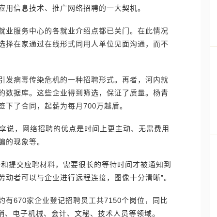
应用信息技术、推广网络招聘的一大契机。
就业服务中心的各就业介绍点都已关门。在此情况
选择在家通过在线形式同用人单位见面沟通，而不
引发病毒传染危机的一种招聘形式。再者，河内就
的数据库。这些企业得到筛选，保证了质量。杨青
签下了合同，起薪为每月700万越盾。
分享说，网络招聘的优点是时间上更主动、无需费用
骗的现象等。
备和提交应聘材料，需要很长的等待时间才被通知到
劳动者可以与企业进行远程连接，图像十分清晰”。
有670家企业登记招聘员工共7150个岗位，同比
营销、电子机械、会计、文秘、技术人员等领域。