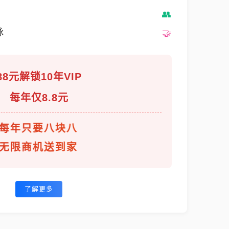
脉
88元解锁10年VIP
每年仅8.8元
每年只要八块八
无限商机送到家
了解更多