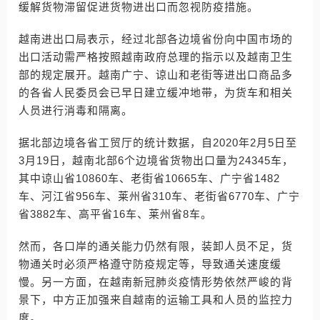
缓解货物滞留促进货物进出口而忽视防疫措施。
越南进出口局表示，经过北部各边境省份向中国市场的
出口活动需严格按照越南政府总理的指示以及越南卫生
部的规定展开。越南广宁、谅山和老街等进出口商品多
的各省人民委员会已早日建立缓冲地带，为货车和相关
人员进行消毒和隔离。
据北部边境各省工贸厅的统计数据，自2020年2月5日至
3月19日，越南北部6个边境省货物出口量为24345车，
其中谅山省10860车、老街省10665车、广宁省1482
车、河江省956车、莱州省310车、老街省6770车、广宁
省3882车、高平省16车、莱州省8车。
然而，各口岸的通关能力仍然有限，装卸人员不足，货
物通关时必须严格遵守防疫规定等，导致通关速度缓
慢。另一方面，在越南新冠肺炎疫情形势依然严峻的背
景下，中方正加强来自越南的运输工具和人员的监控力
度。