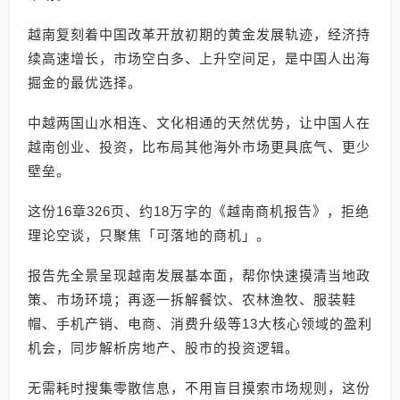
越南复刻着中国改革开放初期的黄金发展轨迹，经济持
续高速增长，市场空白多、上升空间足，是中国人出海
掘金的最优选择。
中越两国山水相连、文化相通的天然优势，让中国人在
越南创业、投资，比布局其他海外市场更具底气、更少
壁垒。
这份16章326页、约18万字的《越南商机报告》，拒绝
理论空谈，只聚焦「可落地的商机」。
报告先全景呈现越南发展基本面，帮你快速摸清当地政
策、市场环境；再逐一拆解餐饮、农林渔牧、服装鞋
帽、手机产销、电商、消费升级等13大核心领域的盈利
机会，同步解析房地产、股市的投资逻辑。
无需耗时搜集零散信息，不用盲目摸索市场规则，这份