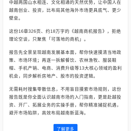
中越两国山水相连、文化相通的天然优势，让中国人在
越南创业、投资，比布局其他海外市场更具底气、更少
壁垒。
这份16章326页、约18万字的《越南商机报告》，拒绝
理论空谈，只聚焦「可落地的商机」。
报告先全景呈现越南发展基本面，帮你快速摸清当地政
策、市场环境；再逐一拆解餐饮、农林渔牧、服装鞋
帽、手机产销、电商、消费升级等13大核心领域的盈利
机会，同步解析房地产、股市的投资逻辑。
无需耗时搜集零散信息，不用盲目摸索市场规则，这份
报告既是你全面认识越南市场的入门指南，更是赴越投
资、开厂、拓展业务的实操手册，帮你精准捕捉机遇，
避开市场陷阱，高效布局越南新蓝海。
了解更多