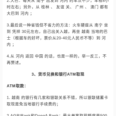
2.大巴：每天从 南宁 出发到 河内 的车次不少，车程8小
时左右；另外，从 桂林 、 友谊 关、 广州 、 澳门 都有
大巴到 河内 ；
3.最后说一种省钱但不省力的方法：火车硬座从 南宁 坐
到 凭祥 30元左右，自己出关入越，再坐 越南 当地的巴
士（根据车的好坏，票价从20-40元人民币不等）到 河
内 ；
4.从 河内 返回 中国 的话，也是一样的，举一反三，不
再赘述。
3、货币兑换和银行ATM取现
ATM取款：
1. 越南 的银行有几家和银联关系不错，所以银联储蓄卡
取现是免当地银行手续费的；
2.AGRIBank和DongA Bank：最大单笔取现额度是500