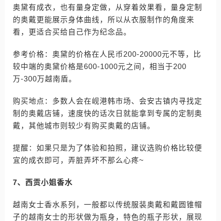
奥黛有成衣，也有量身定做，从穿着效果看，量身定制
的奥戴更能展示身体曲线，所以从衣服制作的角度来
看，更适合买给自己作为纪念品。
参考价格：奥黛的价格在人民币200-20000元不等，比
较中端的奥黛价格是600-1000元之间，相当于200
万-300万越南盾。
购买地点：多数人会在岘港韩市场、会安古镇内寻找定
制的奥戴店铺，速度快的话次日就能拿到专属的定制奥
戴，其他城市则较少有购买奥戴的店铺。
提醒：如果只是为了体验和拍照，建议选购价格比较便
宜的成衣即可，弄脏弄坏不那么心疼~
7、西贡小姐香水
越南女士香水系列，一般都以传统服装奥戴和戴圆锥帽
子的越南女士的形状做为瓶身，特色的瓶子形状，展现