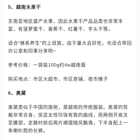
5、越南水果干
东南亚地区盛产水果，因此水果干产品品类也非常丰
富，有菠萝蜜干、香蕉干、红薯干、芋头干等。
适合“佛系养生”的上班族，由于量大且好吃，也适合带回
办公室和同事分享哟~
参考价格：一袋装100g约4w越南盾
购买地点：市区大超市、市区商铺、夜市摊子
6、奥黛
奥黛类似于中国的旗袍，是越南的传统服装。奥黛的剪
裁非常合身，突显女性玲珑有致的曲线，而两侧开高叉
至腰部，走路时前后两片裙摆随风飘逸，下半身配上一
条喇叭筒的长裤。