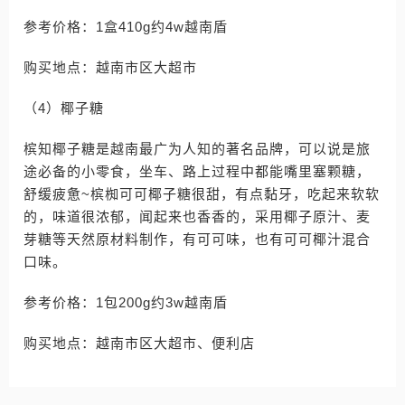
参考价格：1盒410g约4w越南盾
购买地点：越南市区大超市
（4）椰子糖
槟知椰子糖是越南最广为人知的著名品牌，可以说是旅
途必备的小零食，坐车、路上过程中都能嘴里塞颗糖，
舒缓疲惫~槟椥可可椰子糖很甜，有点黏牙，吃起来软软
的，味道很浓郁，闻起来也香香的，采用椰子原汁、麦
芽糖等天然原材料制作，有可可味，也有可可椰汁混合
口味。
参考价格：1包200g约3w越南盾
购买地点：越南市区大超市、便利店