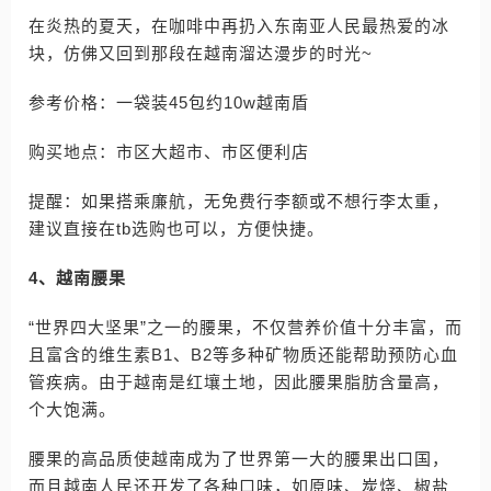
在炎热的夏天，在咖啡中再扔入东南亚人民最热爱的冰
块，仿佛又回到那段在越南溜达漫步的时光~
参考价格：一袋装45包约10w越南盾
购买地点：市区大超市、市区便利店
提醒：如果搭乘廉航，无免费行李额或不想行李太重，
建议直接在tb选购也可以，方便快捷。
4、越南腰果
“世界四大坚果”之一的腰果，不仅营养价值十分丰富，而
且富含的维生素B1、B2等多种矿物质还能帮助预防心血
管疾病。由于越南是红壤土地，因此腰果脂肪含量高，
个大饱满。
腰果的高品质使越南成为了世界第一大的腰果出口国，
而且越南人民还开发了各种口味，如原味、炭烧、椒盐