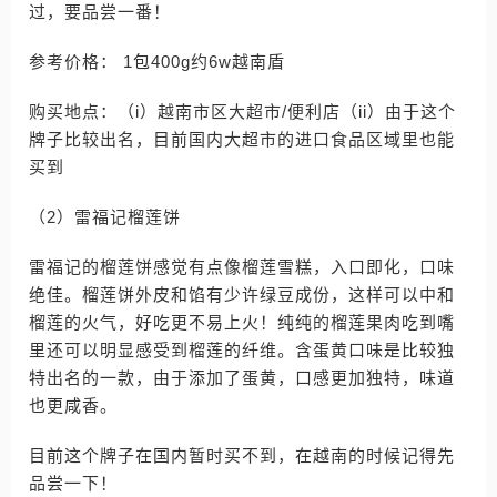
过，要品尝一番！
参考价格： 1包400g约6w越南盾
购买地点：（i）越南市区大超市/便利店（ii）由于这个
牌子比较出名，目前国内大超市的进口食品区域里也能
买到
（2）雷福记榴莲饼
雷福记的榴莲饼感觉有点像榴莲雪糕，入口即化，口味
绝佳。榴莲饼外皮和馅有少许绿豆成份，这样可以中和
榴莲的火气，好吃更不易上火！纯纯的榴莲果肉吃到嘴
里还可以明显感受到榴莲的纤维。含蛋黄口味是比较独
特出名的一款，由于添加了蛋黄，口感更加独特，味道
也更咸香。
目前这个牌子在国内暂时买不到，在越南的时候记得先
品尝一下！