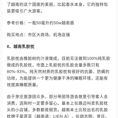
了越南的这个国度的美丽，比起香水本身，它的独特包
装更吸引广大游客。
参考价格：一瓶50毫升约50w越南盾
购买地点：市区大商场、机场店铺
8、越南乳胶枕
乳胶枕由橡胶树的汁液做成，目前无法做到100%纯乳胶
做成的乳胶枕，市面上乳胶枕的乳胶含量多数只有
80%-93%。纯天然材质的乳胶枕有很好的抗菌、防螨的
功效，为能提供一个更为健康干净的睡眠环境，还能有
效提高睡眠质量。
由于芽庄旅游团众多，部分带团导游会故意引导客人去
消费，选购时一定要多留心。基本上在路边叫卖乳胶枕
头的小店铺，多数都是假货。越南本土比较出名的乳胶
枕牌子是莲亚（越南语：LIEN Á），在胡志明、芽庄、