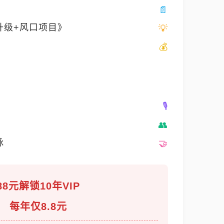
升级+风口项目》
脉
88元解锁10年VIP
每年仅8.8元