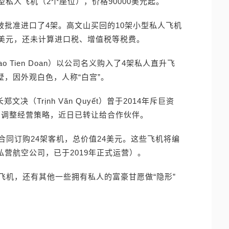
0架小型私人飞机（2个座位），价格90000美元起。
才被批准进口了4架。高文山买回的10架小型私人飞机
0万美元，还未计算进口税、增值税等税费。
 Tien Doan）以公司名义购入了4架私人直升飞
墅，因外观白色，人称“白宫”。
长郑文决（Trịnh Văn Quyết）曾于2014年斥巨资
，因调整经营策略，近日已转让给合作伙伴。
订合同订购24架客机，总价值24美元。这些飞机将编
越南私营航空公司，已于2019年正式运营）。
飞机，还有其他一些拥有私人的富豪甘愿做“隐形”