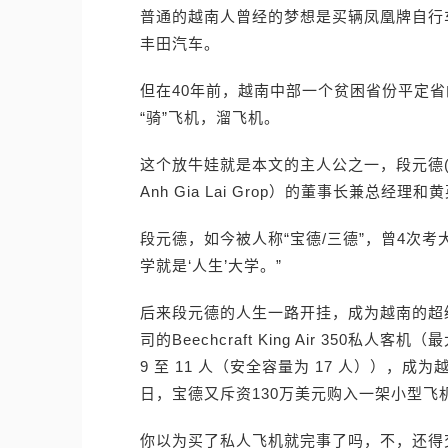
普通的越南人曾经的梦想是买辆凤凰牌自行
丰田汽车。
但在40年前，越南中部一个贫困省份平定
“骑”飞机，溜飞机。
这个放牛娃就是本文的主人公之一，段元德(Doa
Anh Gia Lai Grop）的董事长兼总经
段元德，如今被人称“宝德/三德”，曾4次考
学就是‘人生’大学。”
后来段元德的人生一路开挂，成为越南的超级
司的Beechcraft King Air 350私
9 至 11 人（安全容量为 17 人）），成
日，宝德又斥资130万美元购入一架小型飞机Th
你以为买了私人飞机就完事了吗，不，还得