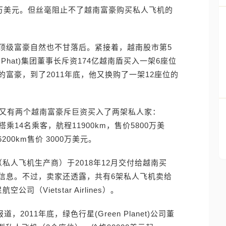
0万美元。但丝毫阻止不了越南富豪购买私人飞机的
顶级富豪自然也不甘落后。紧接着，越南股市第5
Hoa Phat)集团董事长斥资174亿越南盾买入一架6座位
富豪，到了2011年底，他又换购了一架12座位的
道，之前又有两个越南富豪斥巨资买入了两架私人家：
n 8X可搭乘14名乘客，航程11900km，售价5800万美
6200km售价 3000万美元。
公司（私人飞机生产商）于2018年12月交付给越南买
信息。不过，卖家还透露，共有6架私人飞机卖给
（Vietstar Airlines）。
的报道，2011年底，绿色行星(Green Planet)公司董