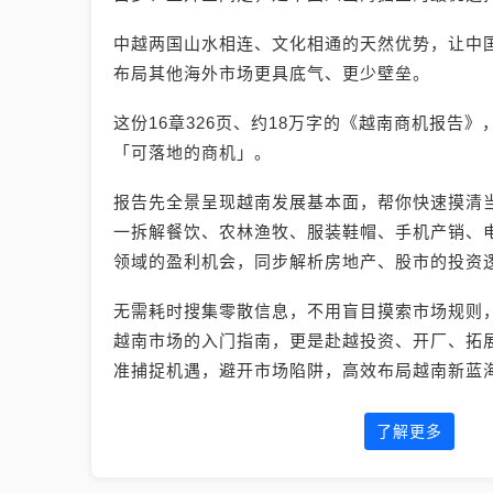
中越两国山水相连、文化相通的天然优势，让中
布局其他海外市场更具底气、更少壁垒。
这份16章326页、约18万字的《越南商机报告
「可落地的商机」。
报告先全景呈现越南发展基本面，帮你快速摸清
一拆解餐饮、农林渔牧、服装鞋帽、手机产销、电
领域的盈利机会，同步解析房地产、股市的投资
无需耗时搜集零散信息，不用盲目摸索市场规则
越南市场的入门指南，更是赴越投资、开厂、拓
准捕捉机遇，避开市场陷阱，高效布局越南新蓝
了解更多