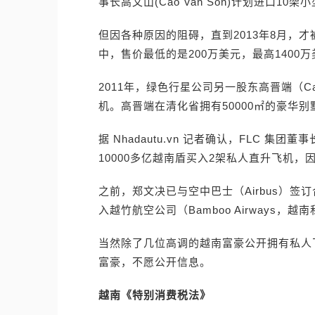
事长高文山(Cao Van Son)计划进口1
但因各种原因的阻碍，直到2013年8月，
中，售价最低的是200万美元，最高140
2011年，绿色行星公司另一股东高晋端（Cao
机。高晋端在清化省拥有50000㎡的豪华别
据 Nhadautu.vn 记者确认，FLC 集团董事
10000多亿越南盾买入2架私人直升飞机
之前，郑文决已与空中巴士（Airbus）签
入越竹航空公司（Bamboo Airways，
当然除了几位高调的越南富豪公开拥有私人
富豪，不愿公开信息。
越南《特别消费税法》