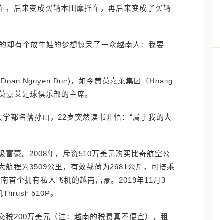
车，后来变成买辆本田摩托车，再后来变成了买辆
省的却有个放牛娃的梦想惊呆了一众越南人：我要
n Nguyen Duc)，如今黄英嘉莱集团（Hoang
理和黄英嘉莱足球俱乐部的主席。
大学都名落孙山，22岁突然读书开悟：“属于我的大
富豪。2008年，斥资510万美元购买比奇航空公
人客机（最大航程为3509公里，有效载荷为2681公斤，可搭乘
为越南首个拥有私人飞机的越南富豪。2019年11月3
rush 510P。
交税200万美元（注：越南的税费真不便宜），租