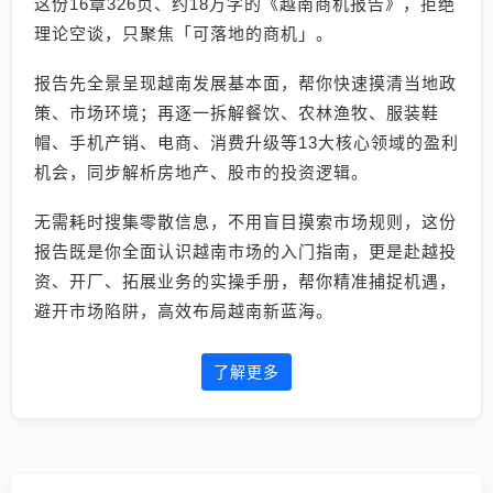
这份16章326页、约18万字的《越南商机报告》，拒绝
理论空谈，只聚焦「可落地的商机」。
报告先全景呈现越南发展基本面，帮你快速摸清当地政
策、市场环境；再逐一拆解餐饮、农林渔牧、服装鞋
帽、手机产销、电商、消费升级等13大核心领域的盈利
机会，同步解析房地产、股市的投资逻辑。
无需耗时搜集零散信息，不用盲目摸索市场规则，这份
报告既是你全面认识越南市场的入门指南，更是赴越投
资、开厂、拓展业务的实操手册，帮你精准捕捉机遇，
避开市场陷阱，高效布局越南新蓝海。
了解更多