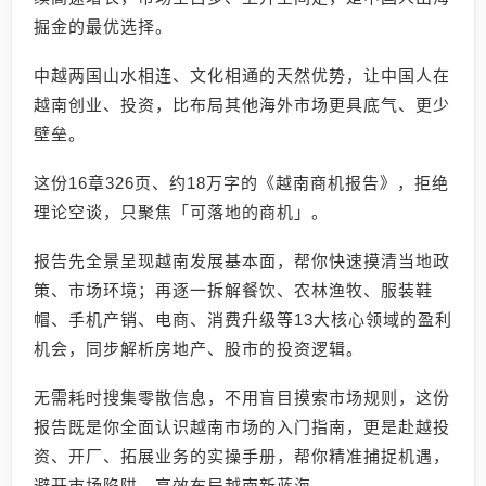
掘金的最优选择。
中越两国山水相连、文化相通的天然优势，让中国人在
越南创业、投资，比布局其他海外市场更具底气、更少
壁垒。
这份16章326页、约18万字的《越南商机报告》，拒绝
理论空谈，只聚焦「可落地的商机」。
报告先全景呈现越南发展基本面，帮你快速摸清当地政
策、市场环境；再逐一拆解餐饮、农林渔牧、服装鞋
帽、手机产销、电商、消费升级等13大核心领域的盈利
机会，同步解析房地产、股市的投资逻辑。
无需耗时搜集零散信息，不用盲目摸索市场规则，这份
报告既是你全面认识越南市场的入门指南，更是赴越投
资、开厂、拓展业务的实操手册，帮你精准捕捉机遇，
避开市场陷阱，高效布局越南新蓝海。