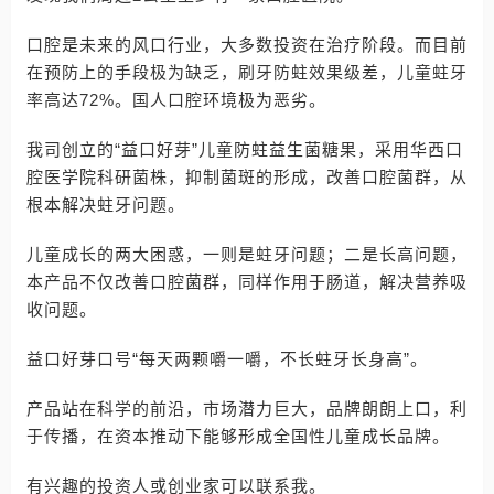
口腔是未来的风口行业，大多数投资在治疗阶段。而目前
在预防上的手段极为缺乏，刷牙防蛀效果级差，儿童蛀牙
率高达72%。国人口腔环境极为恶劣。
我司创立的“益口好芽”儿童防蛀益生菌糖果，采用华西口
腔医学院科研菌株，抑制菌斑的形成，改善口腔菌群，从
根本解决蛀牙问题。
儿童成长的两大困惑，一则是蛀牙问题；二是长高问题，
本产品不仅改善口腔菌群，同样作用于肠道，解决营养吸
收问题。
益口好芽口号“每天两颗嚼一嚼，不长蛀牙长身高”。
产品站在科学的前沿，市场潜力巨大，品牌朗朗上口，利
于传播，在资本推动下能够形成全国性儿童成长品牌。
有兴趣的投资人或创业家可以联系我。