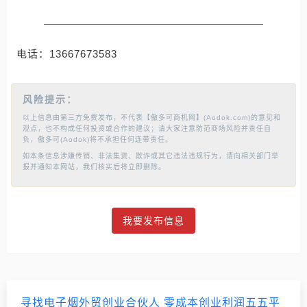
电话：13667673583
风险提示：
以上信息由第三方免费发布，不代表【傲多可商机网】(Aodok.com)的意见和
观点，也不构成任何投资或合作的建议；请大家注意防范商场风险并责任自
负，傲多可(Aodok)将不承担任何连带责任。
如本条信息涉嫌传销、非法集资、欺诈或其它违法违规行为，请向相关部门举
报并通知本网站，我们核实后将立即删除。
我要发布信息
寻找电子烟外贸创业合伙人 零成本创业利润五五平