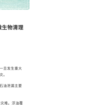
食油微生物清理
一旦发生重大
灾。
石油泄漏主要
境灾难。浮油覆