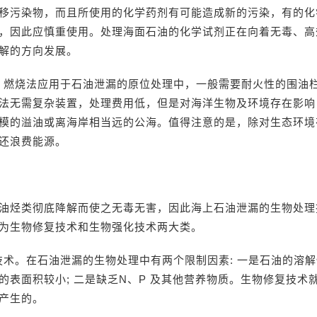
移污染物，而且所使用的化学药剂有可能造成新的污染，有的化
，因此应慎重使用。处理海面石油的化学试剂正在向着无毒、高
解的方向发展。
法。燃烧法应用于石油泄漏的原位处理中，一般需要耐火性的围油
法无需复杂装置，处理费用低，但是对海洋生物及环境存在影响
模的溢油或离海岸相当远的公海。值得注意的是，除对生态环境
还浪费能源。
油烃类彻底降解而使之无毒无害，因此海上石油泄漏的生物处理
为生物修复技术和生物强化技术两大类。
复技术。在石油泄漏的生物处理中有两个限制因素: 一是石油的溶
的表面积较小; 二是缺乏N、P 及其他营养物质。生物修复技术
产生的。