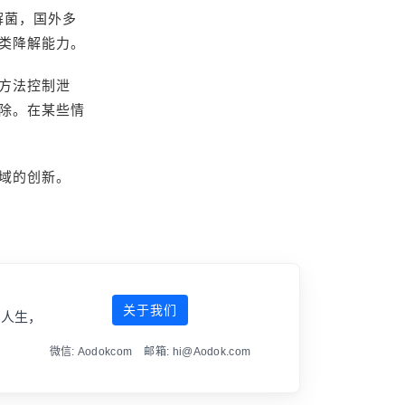
解菌，国外多
类降解能力。
方法控制泄
除。在某些情
域的创新。
关于我们
傲人生，
微信: Aodokcom 邮箱: hi@Aodok.com