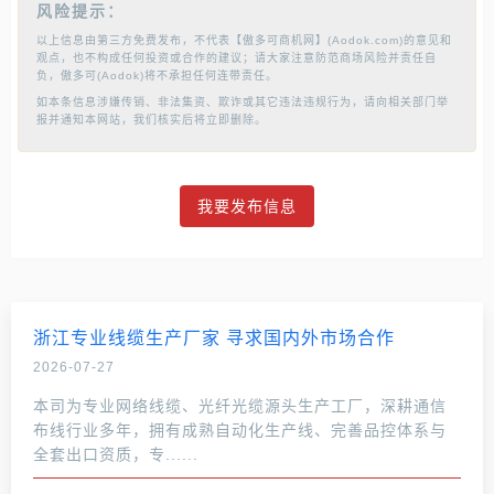
风险提示：
以上信息由第三方免费发布，不代表【傲多可商机网】(Aodok.com)的意见和
观点，也不构成任何投资或合作的建议；请大家注意防范商场风险并责任自
负，傲多可(Aodok)将不承担任何连带责任。
如本条信息涉嫌传销、非法集资、欺诈或其它违法违规行为，请向相关部门举
报并通知本网站，我们核实后将立即删除。
我要发布信息
浙江专业线缆生产厂家 寻求国内外市场合作
2026-07-27
本司为专业网络线缆、光纤光缆源头生产工厂，深耕通信
布线行业多年，拥有成熟自动化生产线、完善品控体系与
全套出口资质，专......