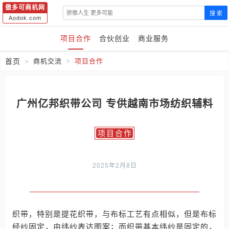
傲多可商机网
搜 索
Aodok.com
项目合作
合伙创业
商业服务
首页
商机交流
项目合作
广州亿邦织带公司 专供越南市场纺织辅料
项目合作
2025年2月8日
织带，特别是提花织带，与布标工艺有点相似，但是布标
经纱固定，由纬纱表达图案；而织带基本纬纱是固定的，