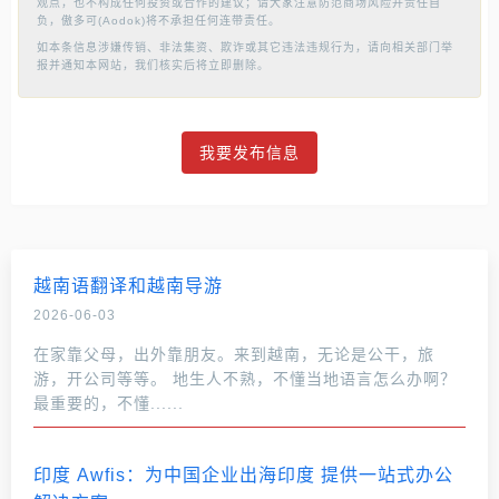
观点，也不构成任何投资或合作的建议；请大家注意防范商场风险并责任自
负，傲多可(Aodok)将不承担任何连带责任。
如本条信息涉嫌传销、非法集资、欺诈或其它违法违规行为，请向相关部门举
报并通知本网站，我们核实后将立即删除。
我要发布信息
越南语翻译和越南导游
2026-06-03
在家靠父母，出外靠朋友。来到越南，无论是公干，旅
游，开公司等等。 地生人不熟，不懂当地语言怎么办啊？
最重要的，不懂......
印度 Awfis：为中国企业出海印度 提供一站式办公