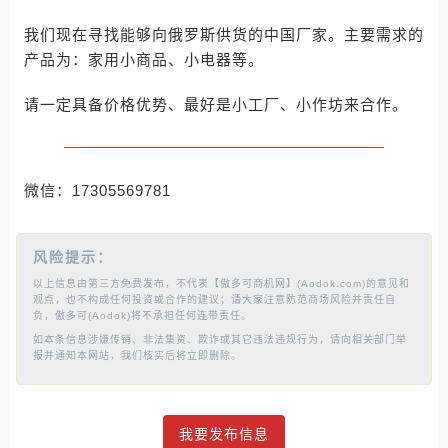
我们现在寻找能够向俄罗斯供货的中国厂家。主要需求的
产品为：家用小商品、小电器等。
请一定具备价格优势、最好是小工厂、小作坊来合作。
微信：17305569781
风险提示：
以上信息由第三方免费发布，不代表【傲多可商机网】(Aodok.com)的意见和
观点，也不构成任何投资或合作的建议；请大家注意防范商场风险并责任自
负，傲多可(Aodok)将不承担任何连带责任。
如本条信息涉嫌传销、非法集资、欺诈或其它违法违规行为，请向相关部门举
报并通知本网站，我们核实后将立即删除。
我要发布信息