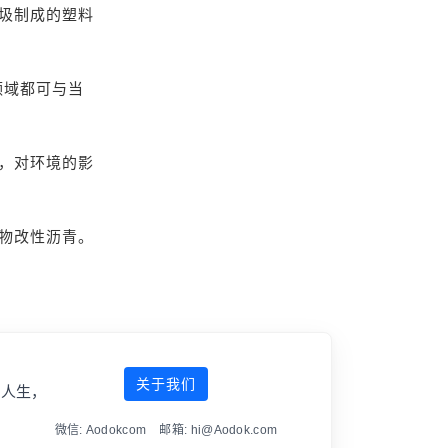
圾制成的塑料
领域都可与当
，对环境的影
物改性沥青。
关于我们
傲人生，
微信: Aodokcom 邮箱: hi@Aodok.com