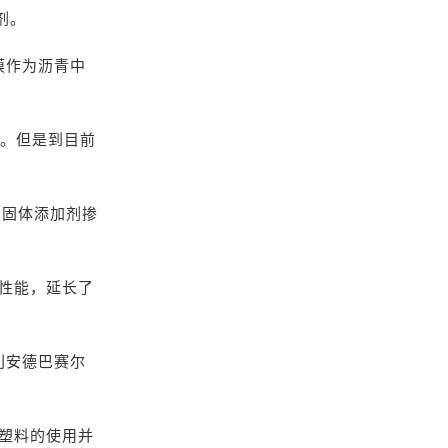
剂。
膜作为沥青中
物。但是到目前
为固体添加剂掺
性能，延长了
，利安德巴赛尔
塑料的使用并