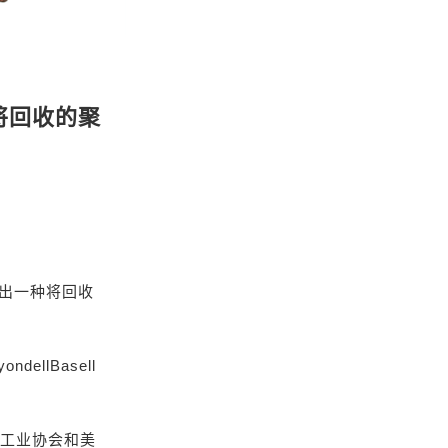
 将回收的聚
开发出一种将回收
llBasell
料工业协会和美