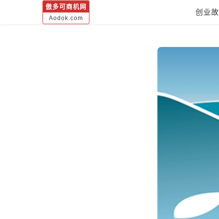
傲多可商机网
创业故
Aodok.com