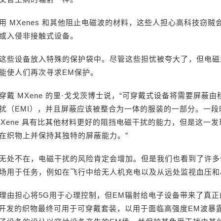
用 MXenes 和其他阻止电磁波的材料，这些人担心高科技窃贼
或入侵非接触式设备。
这些设备放入特殊的保护袋中。尽管这些担忧被夸大了，但电磁
能使人们再次寻求EM保护。
穿戴 MXene 的里·戈戈茨博士说，“可穿戴式设备将需要屏蔽
扰（EMI），并且屏蔽应该被整合为一体的服装的一部分。一段
MXene 具有比其他材料更好的阻挡电磁干扰的能力，但是这一
在织物上并保持其独特的屏蔽能力。”
无处不在，电磁干扰的风险肯定会增加。但是我们也看到了许多
场用于任务，例如在飞行中给无人机充电以及从远处监视血压和
理由担心将5G用于心理控制，但EM辐射给电子设备带来了真正
i 团队开发的织物最终可用于可穿戴套装，以用于面临高强度EM波暴