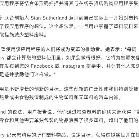
应用程序将结合条形码扫描并将其与在线杂货店购物应用程序集
联合创始人 Sian Sutherland 意识到自己实际上一开始对
了该应用程序的想法。这个想法是，一旦用户掌握了塑料废料来
取措施减少塑料废料。
and 希望使用该应用程序的人们将成为变革的推动者。她表示：“每
icDiary 都会计算您的塑料使用量，如果您做得很好，它将为您颁
发布到您的 Facebook 或 Instagram 提要中，并让其他人
足迹并激励他们这样做。”
用是不断增长的创新的目标。这些创新的广泛性使我们特别受鼓
热量或由食物残渣制成的生物塑料和无塑料的汽车内饰。
erland 的说法，用户报告说，他们通过检查塑料的确切来源获得
零食和其他需要单独包装的物品浪费了很多塑料，超出了他们的
icDiary 记录您购买的所有塑料物品，设定目标，获得虚拟奖励并