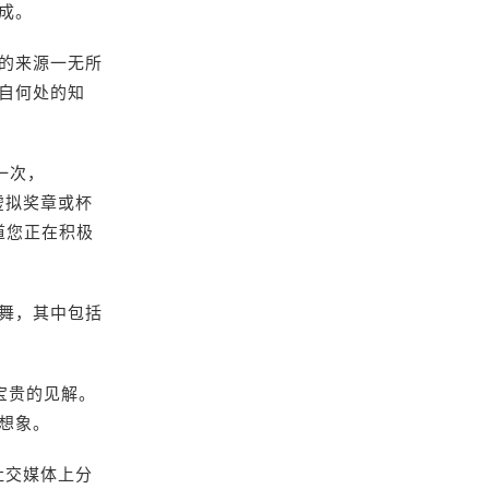
成。
塑料的来源一无所
自何处的知
周一次，
发虚拟奖章或杯
知道您正在积极
舞，其中包括
了宝贵的见解。
想象。
在社交媒体上分