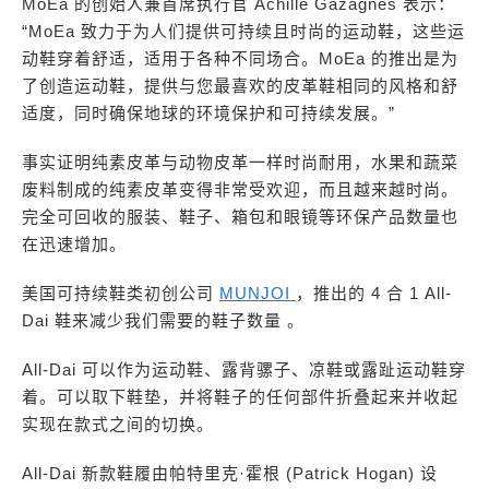
MoEa 的创始人兼首席执行官 Achille Gazagnes 表示：
“MoEa 致力于为人们提供可持续且时尚的运动鞋，这些运
动鞋穿着舒适，适用于各种不同场合。MoEa 的推出是为
了创造运动鞋，提供与您最喜欢的皮革鞋相同的风格和舒
适度，同时确保地球的环境保护和可持续发展。”
事实证明纯素皮革与动物皮革一样时尚耐用，水果和蔬菜
废料制成的纯素皮革变得非常受欢迎，而且越来越时尚。
完全可回收的服装、鞋子、箱包和眼镜等环保产品数量也
在迅速增加。
美国可持续鞋类初创公司
MUNJOI
，推出的 4 合 1 All-
Dai 鞋来减少我们需要的鞋子数量 。
All-Dai 可以作为运动鞋、露背骡子、凉鞋或露趾运动鞋穿
着。可以取下鞋垫，并将鞋子的任何部件折叠起来并收起
实现在款式之间的切换。
All-Dai 新款鞋履由帕特里克·霍根 (Patrick Hogan) 设