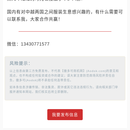
国内有对中越两国之间服装生意感兴趣的，有什么需要可
以联系我，大家合作共赢！
微信：13430771577
风险提示：
以上信息由第三方免费发布，不代表【傲多可商机网】(Aodok.com)的意见和
观点，也不构成任何投资或合作的建议；请大家注意防范商场风险并责任自
负，傲多可(Aodok)将不承担任何连带责任。
如本条信息涉嫌传销、非法集资、欺诈或其它违法违规行为，请向相关部门举
报并通知本网站，我们核实后将立即删除。
我要发布信息