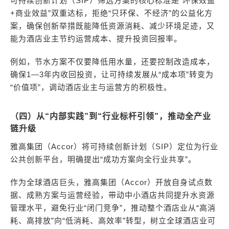
可持续创新计划（SIP）筛选方案的核心标准是“环保效益
+商业效益”双重达标，拒绝“只环保、不经济”的公益化方
案，确保创新举措既能降低资源消耗、减少环境足迹，又
能为酒店业主节约运营成本、提升投资回报率。
例如，节水方案不仅要降低用水量，还要控制改造成本，
确保1—3年内收回投资，让可持续发展从“成本项”转变为
“价值项”，调动酒店业主与运营方的积极性。
（四）从“内部实践”到“行业标杆引领”，推动全产业
链升级
雅高集团（Accor）将可持续创新计划（SIP）定位为行业
公共创新平台，明确提出“成功方案向全行业共享”。
作为全球酒店巨头，雅高集团（Accor）开放自身试点数
据、成熟方案与运营经验，带动中小酒店共同提升水资源
管理水平，避免行业“闭门竞争”，推动整个酒店业从“高消
耗、高排放”向“低消耗、高效率”转型，树立全球酒店业可