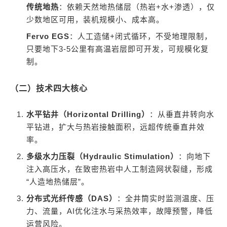
传统地热
：依赖天然地热储层（热岩+水+渗透），仅
少数地区可用，装机规模小、成本高。
Fervo EGS
：人工造储+闭式循环，不受地理限制，
只要地下3-5公里有高温岩层即可开发，可规模化复
制。
（二）技术四大核心
水平钻井（Horizontal Drilling）
：从垂直井转向水
平钻进，扩大与热岩接触面积，远超传统垂直井效
率。
多级水力压裂（Hydraulic Stimulation）
：向地下
注入高压水，在致密热岩中人工制造网状裂缝，形成
“人造地热储层”。
分布式光纤传感（DAS）
：全井筒实时监测温度、压
力、流量，AI优化注水与采热效率，故障预警，降低
运营风险。