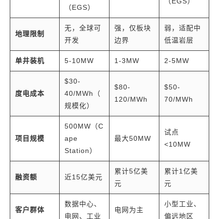
（EGS）
（EGS）
无，全球可
强，仅板块
弱，适配中
地理限制
开发
边界
低温岩层
单井装机
5-10MW
1-3MW
2-5MW
$30-
$80-
$50-
度电成本
40/MWh（
120/MWh
70/MWh
规模化）
500MW（C
试点
项目规模
ape
最大50MW
<10MW
Station）
累计5亿美
累计1亿美
融资额
近15亿美元
元
元
数据中心、
小型工业、
客户群体
电网为主
电网、工业
偏远地区