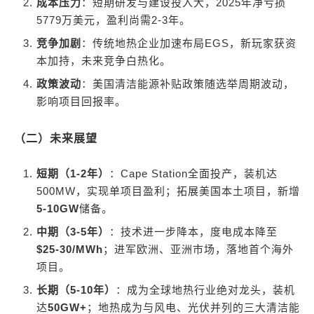
成本压力
：短期研发与建设投入大，2025年净亏损
5779万美元，盈利尚需2-3年。
竞争加剧
：传统地热企业加速布局EGS，新玩家获资
本加持，未来竞争白热化。
政策波动
：美国清洁能源补贴政策随选举周期波动，
影响项目回报率。
（二）未来展望
短期（1-2年）
：Cape Station全面投产，装机达
500MW，实现单项目盈利；拓展美国本土项目，新增
5-10GW
储备。
中期（3-5年）
：技术进一步降本，度电成本降至
$25-30/MWh
；进军欧洲、亚洲市场，落地首个海外
项目。
长期（5-10年）
：成为全球地热行业绝对龙头，装机
达
50GW+
；地热成为与风电、光伏并列的三大清洁能