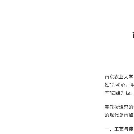
南京农业大学
姓”为初心，
率”四维升级
黄教授烧鸡的
的现代禽肉加
一、工艺与装