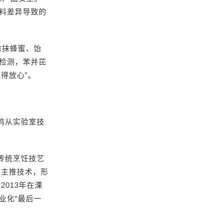
料差异导致的
涂抹蜂蜜、饴
检测，苯并芘
得放心”。
鸡从实验室技
传统烹饪技艺
业主推技术，形
013年在溧
业化“最后一