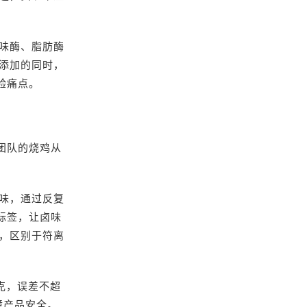
味酶、脂肪酶
添加的同时，
验痛点。
团队的烧鸡从
味，通过反复
标签，让卤味
，区别于符离
克，误差不超
障产品安全。