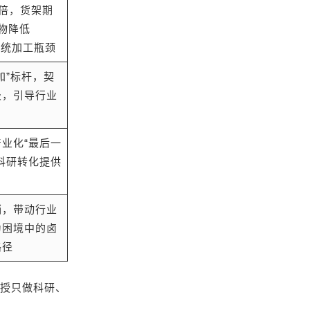
0倍，货架期
物降低
传统加工瓶颈
加”标杆，契
级，引导行业
业化“最后一
科研转化提供
销，带动行业
为困境中的卤
路径
教授只做科研、