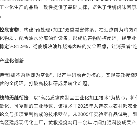
工业化生产的品质一致性提供了基础支撑，避免了传统卤味因原
。
控危害物
：构建“预处理+加工”双重减害体系，在油炸前为鸡肉
化物质，配合油水分离油炸设备，形成危害物防控闭环，经专业
稳定达81.9%，彻底解决油炸烧鸡卤味的安全顾虑，让消费者“吃
产业化创新
持“科研不落地即为空谈”，以产学研融合为核心，实现黄教授烧
营的全闭环，打破高校科研成果转化难题。
线的无缝衔接
：以“高品质禽肉制品工业化加工技术”为核心，将
量化、可复制的工业参数，该技术于2025年入选农业农村部农
论文与多项专利构成的技术壁垒。从2009年实验室样品试销，到2
高区建成现代化工厂，黄教授烧鸡用十余年时间打通科技成果产