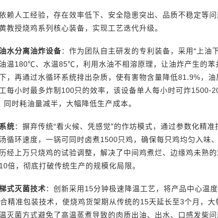
依赖人工经验，存在效率低下、安全隐患突出、品质不稳定等问
黄教授烧鸡系列核心装备，实现工艺迭代升级。
油水分离油炸设备
：作为团队自主研发的专利装备，采用“上油下
油温180℃、水温85℃，利用水油不相溶原理，让油炸产生的苯
下，再通过水循环系统排出杂质，使有害物含量降低81.9%，
工每小时最多炸制100只的效率，该设备单人每小时可炸1500-2
0倍，同时耗油量减半，大幅降低生产成本。
系统
：摒弃传统“看火候、凭感觉”的作坊模式，通过参数化精准
汤循环速度，一锅可同时卤煮1500只鸡，确保每只鸡均匀入味
历经上万只烧鸡的试验调整，解决了中间鸡煮烂、边缘鸡未熟的
10倍，彻底打破传统生产的规模化局限。
梯式灭菌技术
：创新采用15分钟极速降温工艺，将产品中心温度
配合精准包装技术，使烧鸡货架期从传统的15天延长至3个月，大
温灭菌方式避免了高温蒸煮导致的肉质出油、出水、口感发柴问