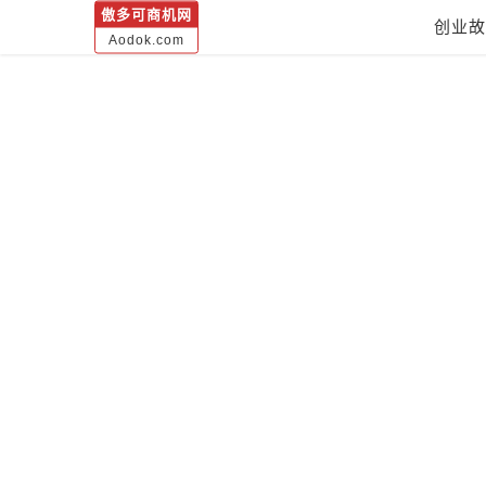
傲多可商机网
创业故
Aodok.com