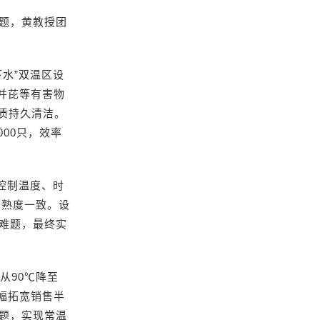
题，黄教授团
水”双温区设
并芘等有害物
油质持久清洁。
000只，效率
控制温度、时
、熟度一致。设
难题，最终实
从90℃降至
幅拓宽销售半
题，实现常温