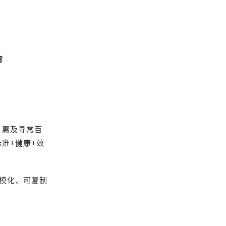
命
、惠及寻常百
准+健康+效
模化、可复制