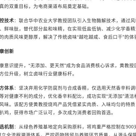
真的双重目标，为电商渠道布局奠定基础。
控技术
：联合华中农业大学教授团队引入生物酶解技术，通过风
、鲜味肽，替代部分盐和味精，在实现低盐低钠、减少化学香精
的肉质风味更醇厚，解决了传统卤味“越吃越咸、食后口干”的体
康创新
康意识提升，“无添加、更天然”成为食品消费核心诉求，黄教授
方位升级，树立卤味行业健康标杆。
方体系
：坚决弃用化学防腐剂与合成香精，仅选用天然香辛料调
等对健康不利的成分，优化香辛料配比，成功实现“无添加”清洁
风味。该配方使黄教授烧鸡产品凭借紧实肉质、入味均匀的特质
扒鸡，获得市场广泛认可，多次成为消费者回购首选。
选机制
：从绿色养殖基地定向采购原料，将鸡重严格控制在900
建立全流程溯源体系，严控药物残留与养殖环节质量，从源头保