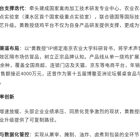
台支撑迭代
：牵头建成国家禽肉加工技术研发专业中心、农业农
点实验室（溧水区首个国家级重点实验室），联合德国等国际技
艺升级。黄教授烧鸡平台不仅为自身产品研发提供支撑，更成为
全渠道布局
：以“黄教授”IP绑定南京农业大学科研背书，将学术
效区隔市场仿冒品，树立正宗品牌认知。产品线从单一烧鸡扩展
0余种，覆盖全国商超、连锁门店及天猫、京东等电商平台，年
年销售额接近4000万元，还曾作为第十五届博鳌亚洲论坛餐桌食品
。
率创新
增速放缓、头部企业业绩承压、同质化竞争激烈的现状，黄教授
业升级提供了可复制路径。
与数据化管控
：实现从屠宰、腌制、油炸、卤煮到包装的全环节