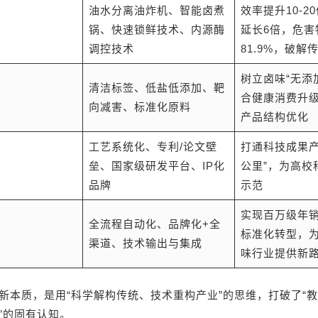
油水分离油炸机、智能卤煮
效率提升10-2
锅、快速锁鲜技术、内源酶
延长6倍，危害
调控技术
81.9%，破解
树立卤味“无添
清洁标签、低盐低添加、靶
合健康消费升
向减害、标准化原料
产品结构优化
工艺系统化、专利/论文壁
打通科技成果产
垒、国家级研发平台、IP化
公里”，为高校
品牌
示范
实现百万级年
全流程自动化、品牌化+全
标准化转型，
渠道、技术输出与集成
味行业提供新
新本质，是用“科学解构传统、技术重构产业”的思维，打破了“
”的固有认知。