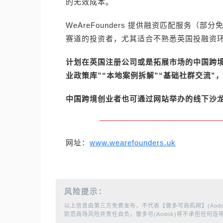
的无效成本。
WeAreFounders 提供融资匹配服务
赛道的投资者，尤其适合不熟悉英国投融资
计划在英国注册公司或是拓展市场的中国跨境创业者
业政策库”“本地案例拆解”“基础社群交流”
中国跨境创业者也可通过网站举办的线下沙
网址：
www.wearefounders.uk
风险提示：
以上信息由第三方免费发布，不代表【傲多可商机网】(Aod
防范商场风险并责任自负，傲多可(Aodok)将不承担任何连