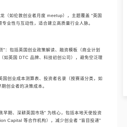
下沙龙（如伦敦创业者月度 meetup），主题覆盖 “英国
，兼顾专业性与互动性，适合建立高质量行业人脉。
的创业干货”：包括英国创业政策解读、融资模板（商业计划
拆解（如英国 DTC 品牌、科技初创公司），避免空泛理
具包：如英国创业成本测算表、投资者名录（按赛道分类，如
低早期创业者的决策成本。
以 “聚焦早期、深耕英国市场” 为核心，包括本地天使投资
ion Capital 等合作机构），减少创业者 “盲目投递”