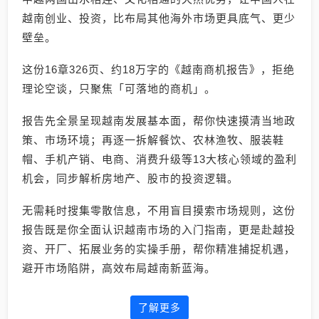
越南创业、投资，比布局其他海外市场更具底气、更少
壁垒。
这份16章326页、约18万字的《越南商机报告》，拒绝
理论空谈，只聚焦「可落地的商机」。
报告先全景呈现越南发展基本面，帮你快速摸清当地政
策、市场环境；再逐一拆解餐饮、农林渔牧、服装鞋
帽、手机产销、电商、消费升级等13大核心领域的盈利
机会，同步解析房地产、股市的投资逻辑。
无需耗时搜集零散信息，不用盲目摸索市场规则，这份
报告既是你全面认识越南市场的入门指南，更是赴越投
资、开厂、拓展业务的实操手册，帮你精准捕捉机遇，
避开市场陷阱，高效布局越南新蓝海。
了解更多